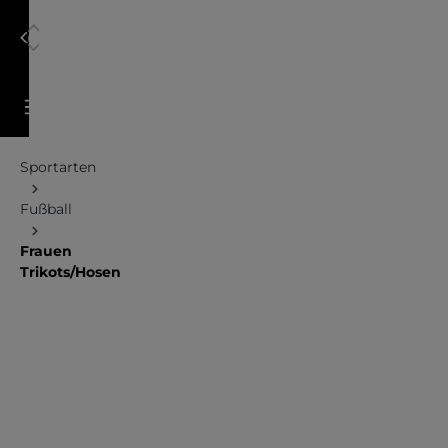
alt springen
Warenkorb enthält 0 Positionen. Der Gesamtwert 
Sportarten
Fußball
Frauen
Trikots/Hosen