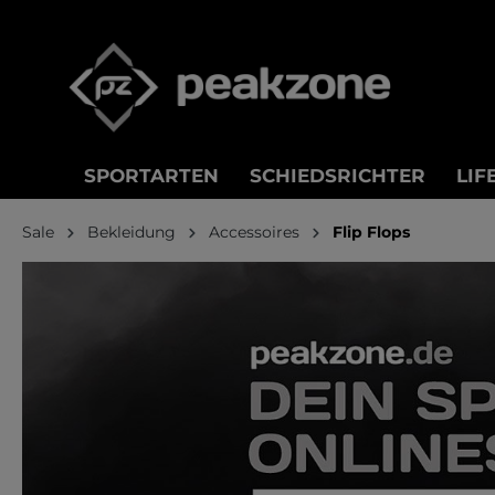
springen
Zur Hauptnavigation springen
SPORTARTEN
SCHIEDSRICHTER
LIF
Sale
Bekleidung
Accessoires
Flip Flops