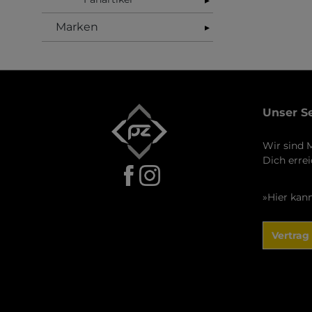
Marken
▸
Unser S
Wir sind M
Dich erre
»Hier kan
Vertrag