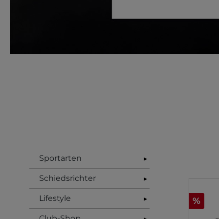
Sportarten
▸
Schiedsrichter
▸
Lifestyle
▸
%
Club-Shop
▸