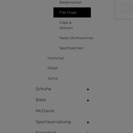
Bademantel
Flip Flops
Caps &
Mützen
Neck-/Armwarmer
Sporttaschen
Hummel
PEAK
Joma
Schuhe
▸
Bälle
▸
McDavid
Sportausrüstung
▸
Fanartikel
▸