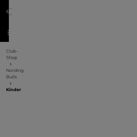
alt springen
Warenkorb enthält 0 Positionen. Der Gesamtwert 
Club-
Shop
Nording
Bulls
Kinder