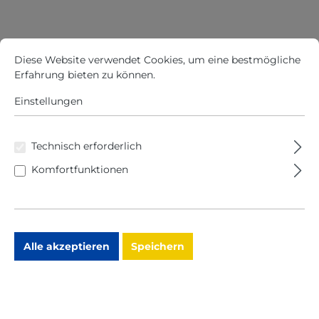
Cookie-Voreinstellungen
Diese Website verwendet Cookies, um eine bestmögliche Erfah
Diese Website verwendet Cookies, um eine bestmögliche
Erfahrung bieten zu können.
Mehr Informationen ...
Einstellungen
Technisch erforderlich
Komfortfunktionen
Alle akzeptieren
Speichern
N
B