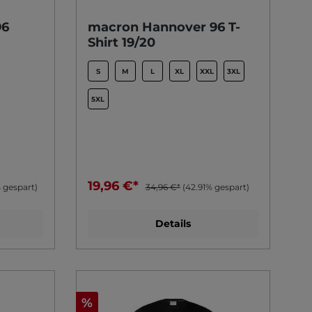
96
macron Hannover 96 T-
Shirt 19/20
S
M
L
XL
XXL
3XL
5XL
19,96 €*
 gespart)
34,96 €*
(42.91% gespart)
Details
%