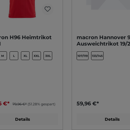
on H96 Heimtrikot
macron Hannover 9
1
Ausweichtrikot 19/
M
L
XL
XXL
3XL
107/119
133/145
6 €*
59,96 €*
79,96 €*
(51.28% gespart)
Details
Details