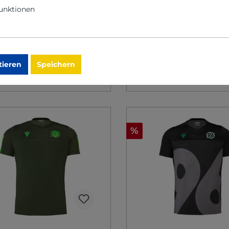
unktionen
6 €*
38,96 €*
79,96 €*
(51.28% gespart)
79,96 €*
(51.28%
tieren
Speichern
Details
Details
%