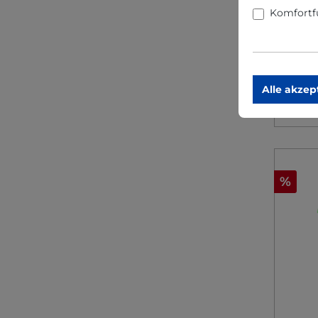
Komfortf
38,9
Alle akzep
%