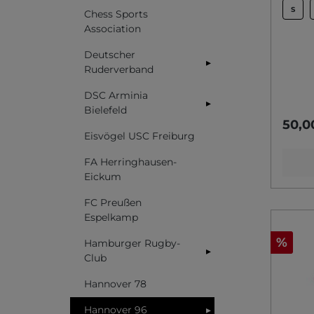
S
Chess Sports
Association
Deutscher
▸
Ruderverband
DSC Arminia
▸
Bielefeld
50,0
Eisvögel USC Freiburg
FA Herringhausen-
Eickum
FC Preußen
Espelkamp
%
Hamburger Rugby-
▸
Club
Hannover 78
Hannover 96
▸