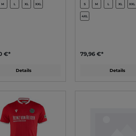
M
L
XL
XXL
S
M
L
XL
XXL
4XL
0 €*
79,96 €*
Details
Details