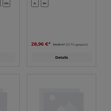
3XL
JL
JM
28,96 €*
59,96 €*
(51.7% gespart)
Details