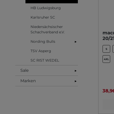
HB Ludwigsburg
Karlsruher SC
Niedersächsischer
Schachverband e.V.
macr
20/2
Nording Bulls
▸
S
TSV Asperg
4XL
SC RIST WEDEL
Sale
▸
Marken
▸
38,9