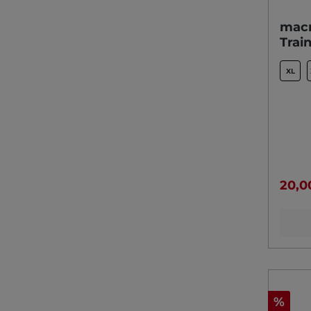
macr
Trai
XL
20,0
%