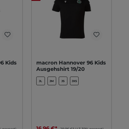
6 Kids
macron Hannover 96 Kids
Ausgehshirt 19/20
JL
JM
JS
JXS
16,96 €*
% gespart)
29,96 €*
(43.39% gespart)