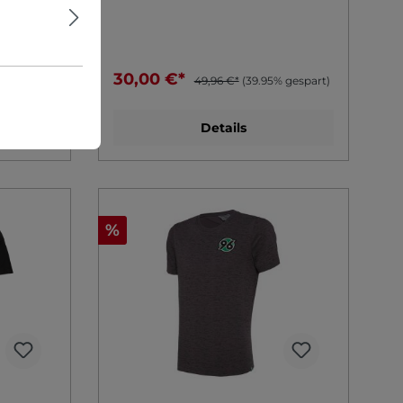
30,00 €*
 gespart)
49,96 €*
(39.95% gespart)
Details
%