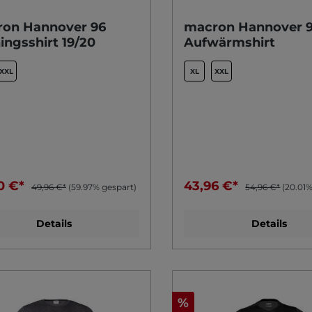
on Hannover 96
macron Hannover 
ningsshirt 19/20
Aufwärmshirt
XXL
XL
XXL
0 €*
43,96 €*
49,96 €*
(59.97% gespart)
54,96 €*
(20.01%
Details
Details
%