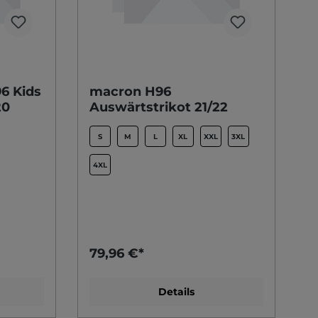
6 Kids
macron H96
20
Auswärtstrikot 21/22
S
M
L
XL
XXL
3XL
4XL
79,96 €*
Details