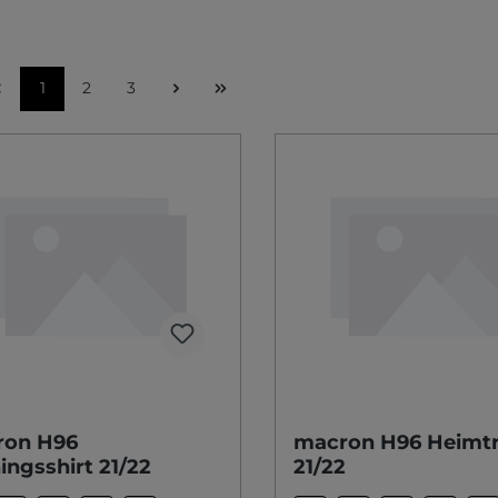
1
2
3
ron H96
macron H96 Heimtr
ningsshirt 21/22
21/22