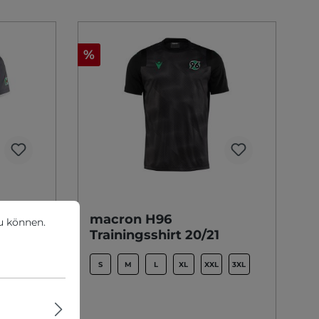
%
können.
Mehr Informationen ...
macron H96
u können.
21
Trainingsshirt 20/21
3XL
S
M
L
XL
XXL
3XL