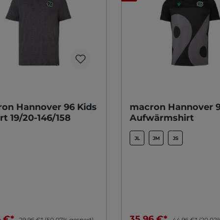
on Hannover 96 Kids
macron Hannover 9
rt 19/20-146/158
Aufwärmshirt
JL
JM
JS
6 €*
35,96 €*
29,96 €*
(50.07% gespart)
44,96 €*
(20.02