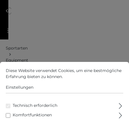
alt springen
Warenkorb enthält 0 Positionen. Der Gesamtwert 
Sportarten
Equipment
Cookie-Voreinstellungen
Diese Website verwendet Cookies, um eine bestmögliche Erfah
Diese Website verwendet Cookies, um eine bestmögliche
Gutschein
Erfahrung bieten zu können.
Mehr Informationen ...
Einstellungen
Technisch erforderlich
Komfortfunktionen