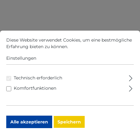
0
€
Cookie-Voreinstellungen
Diese Website verwendet Cookies, um eine bestmögliche Erfah
*
Diese Website verwendet Cookies, um eine bestmögliche
Erfahrung bieten zu können.
Mehr Informationen ...
P
Einstellungen
r
e
i
Technisch erforderlich
s
Komfortfunktionen
e
i
n
k
l
.
Alle akzeptieren
Speichern
M
w