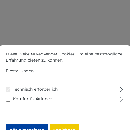
7,
9
5
€
Cookie-Voreinstellungen
Diese Website verwendet Cookies, um eine bestmögliche Erfah
*
Diese Website verwendet Cookies, um eine bestmögliche
Erfahrung bieten zu können.
Mehr Informationen ...
%
Einstellungen
2
9,
9
5
P
Technisch erforderlich
€
r
Komfortfunktionen
*
e
(
i
4
s
0
e
.
0
i
7